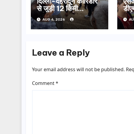
दिल्ली-देहरादून कॉरिडोर
एसआ
से जुड़ी 12 किमी
डीएम
ग्रीनफील्ड बाईपास का
बोल
AUG 6, 2026
AU
डीएम ने किया निरीक्षण…
सूची
Leave a Reply
Your email address will not be published.
Req
Comment
*