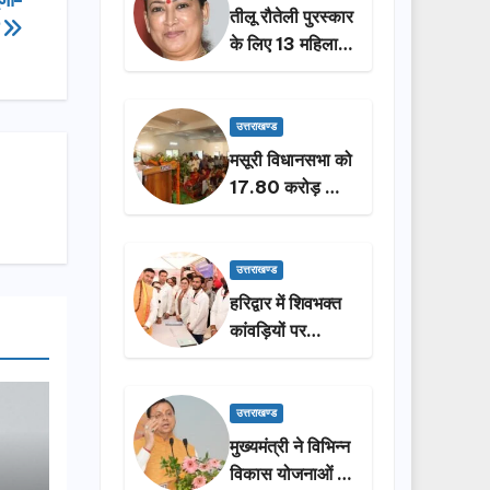
तीलू रौतेली पुरस्कार
क
के लिए 13 महिलाओं
का चयन, 35
आंगनबाड़ी
कार्यकर्तियां भी होंगी
उत्तराखण्ड
सम्मानित…
मसूरी विधानसभा को
17.80 करोड़ की
विकास योजनाओं की
सौगात, सीएम धामी
ने किया लोकार्पण-
उत्तराखण्ड
शिलान्यास.
हरिद्वार में शिवभक्त
कांवड़ियों पर
पुष्पवर्षा, मुख्यमंत्री
धामी ने किया चरण
प्रक्षालन…
उत्तराखण्ड
मुख्यमंत्री ने विभिन्न
विकास योजनाओं के