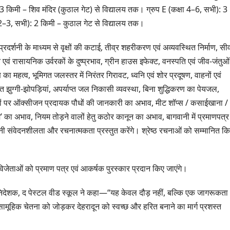
ग्रीनफील्ड बाईपास का
बोले—कोई पा
3 किमी – शिव मंदिर (कुठाल गेट) से विद्यालय तक। ग्रुप E (कक्षा 4–6, सभी): 3
AUGUST 6, 2026
AUGUST 6, 
डीएम ने किया निरीक्षण…
सूची से न छू
ा 2–3, सभी): 2 किमी – कुठाल गेट से विद्यालय तक।
दर्शनी के माध्यम से वृक्षों की कटाई, तीव्र शहरीकरण एवं अव्यवस्थित निर्माण, सी
वं रासायनिक उर्वरकों के दुष्प्रभाव, ग्रीन हाउस इफेक्ट, वनस्पति एवं जीव-जंतुओं
का महत्व, भूमिगत जलस्तर में निरंतर गिरावट, ध्वनि एवं शोर प्रदूषण, वाहनों एवं
त झुग्गी-झोपड़ियां, अपर्याप्त जल निकासी व्यवस्था, बिना शुद्धिकरण का पेयजल,
ौराहों पर ऑक्सीजन प्रदायक पौधों की जानकारी का अभाव, मीट शॉप्स / कसाईखाना /
ि’ का अभाव, नियम तोड़ने वालों हेतु कठोर कानून का अभाव, बागवानी में प्रमाणपत्
र अपनी संवेदनशीलता और रचनात्मकता प्रस्तुत करेंगे। श्रेष्ठ रचनाओं को सम्मानित क
जेताओं को प्रमाण पत्र एवं आकर्षक पुरस्कार प्रदान किए जाएंगे।
ारी निदेशक, द पेस्टल वीड स्कूल ने कहा—“यह केवल दौड़ नहीं, बल्कि एक जागरूकता
ामूहिक चेतना को जोड़कर देहरादून को स्वच्छ और हरित बनाने का मार्ग प्रशस्त