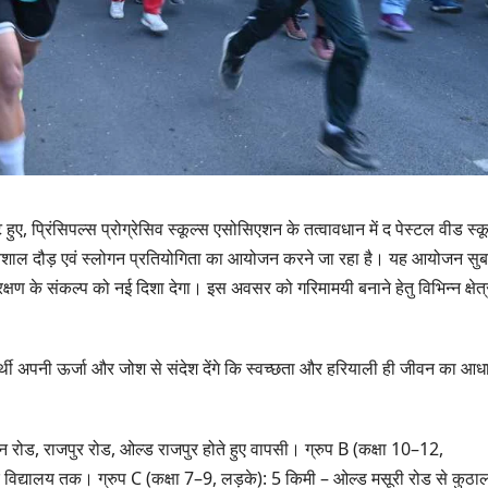
ुए, प्रिंसिपल्स प्रोग्रेसिव स्कूल्स एसोसिएशन के तत्वावधान में द पेस्टल वीड स्क
 विशाल दौड़ एवं स्लोगन प्रतियोगिता का आयोजन करने जा रहा है। यह आयोजन सु
्षण के संकल्प को नई दिशा देगा। इस अवसर को गरिमामयी बनाने हेतु विभिन्न क्षेत्र
द्यार्थी अपनी ऊर्जा और जोश से संदेश देंगे कि स्वच्छता और हरियाली ही जीवन का आध
उत्तराखण्ड
उत्तराखण्ड
दिल्ली-देहरादून कॉरिडोर
एसआईआर शिव
न रोड, राजपुर रोड, ओल्ड राजपुर होते हुए वापसी। ग्रुप B (कक्षा 10–12,
से जुड़ी 12 किमी
डीएम ने किया 
र विद्यालय तक। ग्रुप C (कक्षा 7–9, लड़के): 5 किमी – ओल्ड मसूरी रोड से कुठा