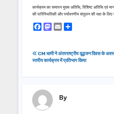
कार्यक्रम का समापन मुख्य अतिथि, विशिष्ट अतिथि एवं माननी
की पारिस्थितिकी और पर्यावरणीय संतुलन की रक्षा के लिए
F
M
E
S
a
a
m
h
c
st
ail
ar
e
o
e
Post
CM धामी ने अंतरराष्ट्रीय वृद्धजन दिवस के अवस
b
d
स्तरीय कार्यक्रम में प्रतिभाग किया
navigation
o
o
o
n
k
By