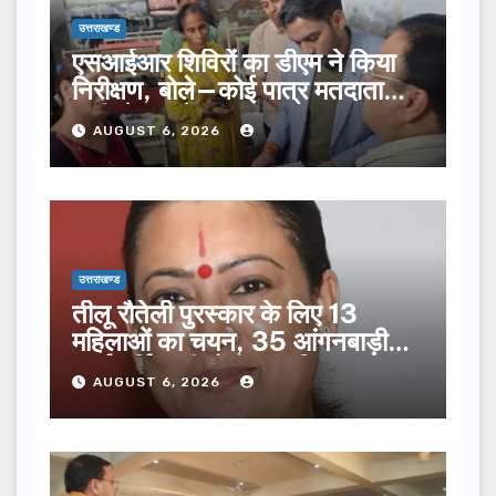
उत्तराखण्ड
एसआईआर शिविरों का डीएम ने किया
निरीक्षण, बोले—कोई पात्र मतदाता
सूची से न छूटे…
AUGUST 6, 2026
उत्तराखण्ड
तीलू रौतेली पुरस्कार के लिए 13
महिलाओं का चयन, 35 आंगनबाड़ी
कार्यकर्तियां भी होंगी सम्मानित…
AUGUST 6, 2026