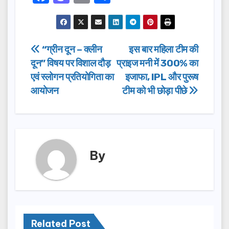
a
a
m
h
c
st
ail
ar
e
o
e
Post
“ग्रीन दून – क्लीन
इस बार महिला टीम की
b
d
दून” विषय पर विशाल दौड़
प्राइज मनी में 300% का
navigation
o
o
एवं स्लोगन प्रतियोगिता का
इजाफा, IPL और पुरूष
o
n
आयोजन
टीम को भी छोड़ा पीछे
k
By
Related Post