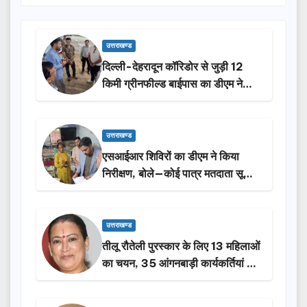
उत्तराखण्ड
दिल्ली-देहरादून कॉरिडोर से जुड़ी 12
किमी ग्रीनफील्ड बाईपास का डीएम ने
किया निरीक्षण…
उत्तराखण्ड
एसआईआर शिविरों का डीएम ने किया
निरीक्षण, बोले—कोई पात्र मतदाता सूची
से न छूटे…
उत्तराखण्ड
तीलू रौतेली पुरस्कार के लिए 13 महिलाओं
का चयन, 35 आंगनबाड़ी कार्यकर्तियां भी
होंगी सम्मानित…