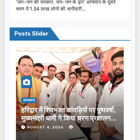
‘जन-जन की सरकार, जन-जन के द्वार’ अभियान के दूसरे
चरण में 1.34 लाख लोगों की भागीदारी…
Posts Slider
उत्तराखण्ड
उत्तराख
्षा,
मुख्यमंत्री ने विभिन्न विकास योजनाओं के
टिहर
ालन…
लिए ₹5 करोड़ की वित्तीय स्वीकृति दी…
मंथन
करेग
AUGUST 4, 2026
A