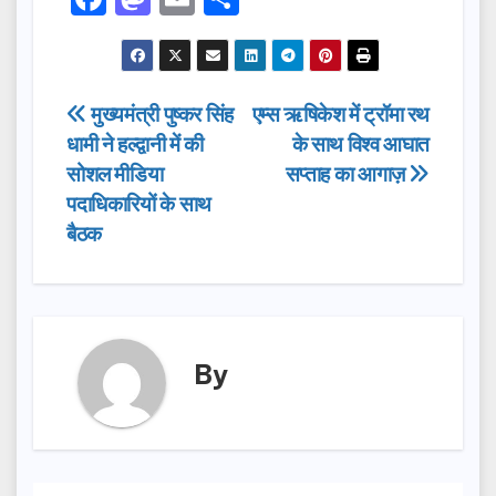
a
a
m
h
c
st
ail
ar
e
o
e
Post
मुख्यमंत्री पुष्कर सिंह
एम्स ऋषिकेश में ट्रॉमा रथ
b
d
धामी ने हल्द्वानी में की
के साथ विश्व आघात
navigation
o
o
सोशल मीडिया
सप्ताह का आगाज़
o
n
पदाधिकारियों के साथ
बैठक
k
By