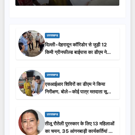
उत्तराखण्ड
दिल्ली-देहरादून कॉरिडोर से जुड़ी 12
किमी ग्रीनफील्ड बाईपास का डीएम ने
किया निरीक्षण…
उत्तराखण्ड
एसआईआर शिविरों का डीएम ने किया
निरीक्षण, बोले—कोई पात्र मतदाता सूची
से न छूटे…
उत्तराखण्ड
तीलू रौतेली पुरस्कार के लिए 13 महिलाओं
का चयन, 35 आंगनबाड़ी कार्यकर्तियां भी