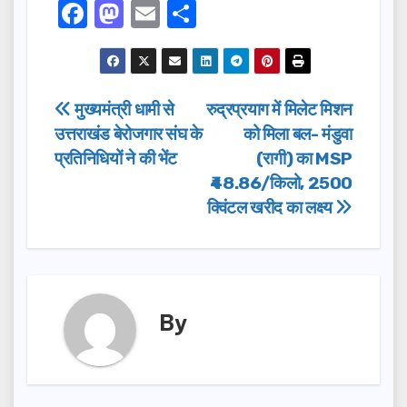
F
M
E
S
a
a
m
h
c
st
ail
ar
e
o
e
Post
मुख्यमंत्री धामी से
रुद्रप्रयाग में मिलेट मिशन
b
d
उत्तराखंड बेरोजगार संघ के
को मिला बल- मंडुवा
navigation
o
o
प्रतिनिधियों ने की भेंट
(रागी) का MSP
o
n
₹48.86/किलो, 2500
क्विंटल खरीद का लक्ष्य
k
By