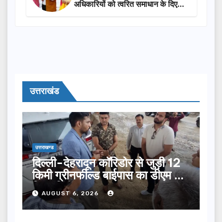
अधिकारियों को त्वरित समाधान के दिए
निर्देश
उत्तराखंड
उत्तराखण्ड
दिल्ली-देहरादून कॉरिडोर से जुड़ी 12
किमी ग्रीनफील्ड बाईपास का डीएम ने
किया निरीक्षण…
AUGUST 6, 2026