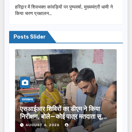
हरिद्वार में शिवभक्त कांवड़ियों पर पुष्पवर्षा, मुख्यमंत्री धामी ने
किया चरण प्रक्षालन…
Posts Slider
उत्तराखण्ड
किया
तीलू रौतेली पुरस्कार के लिए 13 महिलाओं
ता सूची
का चयन, 35 आंगनबाड़ी कार्यकर्तियां भी
होंगी सम्मानित…
AUGUST 6, 2026